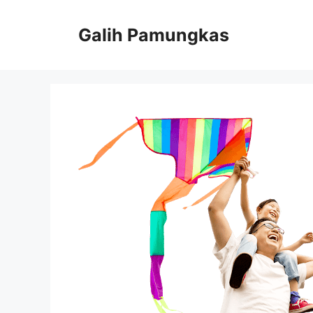
Langsung
ke
Galih Pamungkas
isi