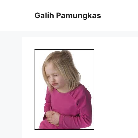
Langsung
ke
Galih Pamungkas
isi