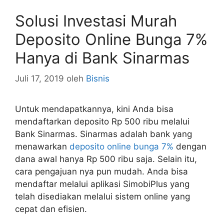
Solusi Investasi Murah
Deposito Online Bunga 7%
Hanya di Bank Sinarmas
Juli 17, 2019
oleh
Bisnis
Untuk mendapatkannya, kini Anda bisa
mendaftarkan deposito Rp 500 ribu melalui
Bank Sinarmas. Sinarmas adalah bank yang
menawarkan
deposito online bunga 7%
dengan
dana awal hanya Rp 500 ribu saja. Selain itu,
cara pengajuan nya pun mudah. Anda bisa
mendaftar melalui aplikasi SimobiPlus yang
telah disediakan melalui sistem online yang
cepat dan efisien.