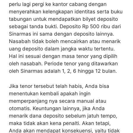
perlu lagi pergi ke kantor cabang dengan
menyerahkan kelengkapan identitas serta buku
tabungan untuk mendapatkan bilyet deposito
sebagai tanda bukti. Deposito Rp 500 ribu dari
Sinarmas ini sama dengan deposito lainnya.
Nasabah tidak boleh mencairkan atau menarik
uang deposito dalam jangka waktu tertentu.
Hal ini sesuai dengan masa tenor yang dipilih
oleh nasabah. Periode tenor yang ditawarkan
oleh Sinarmas adalah 1, 2, 6 hingga 12 bulan.
Jika tenor tersebut telah habis, Anda bisa
menentukan kembali apakah ingin
memperpanjang nya secara manual atau
otomatis. Keuntungan lainnya, jika Anda
menarik dana deposito sebelum jatuh tempo,
maka tidak akan kena penalti. Akan tetapi,
Anda akan mendapat konsekuensi, yaitu tidak