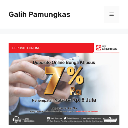
Langsung
ke
Galih Pamungkas
Menu
isi