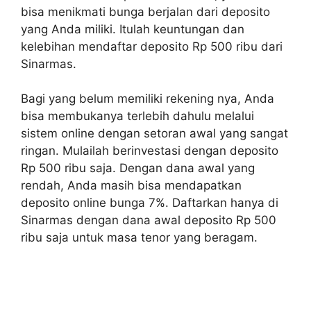
bisa menikmati bunga berjalan dari deposito
yang Anda miliki. Itulah keuntungan dan
kelebihan mendaftar deposito Rp 500 ribu dari
Sinarmas.
Bagi yang belum memiliki rekening nya, Anda
bisa membukanya terlebih dahulu melalui
sistem online dengan setoran awal yang sangat
ringan. Mulailah berinvestasi dengan deposito
Rp 500 ribu saja. Dengan dana awal yang
rendah, Anda masih bisa mendapatkan
deposito online bunga 7%. Daftarkan hanya di
Sinarmas dengan dana awal deposito Rp 500
ribu saja untuk masa tenor yang beragam.