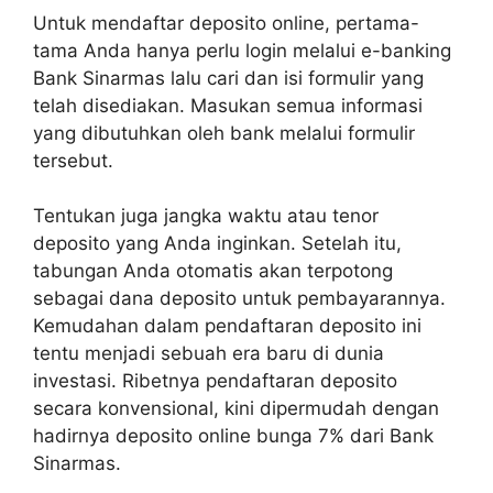
Untuk mendaftar deposito online, pertama-
tama Anda hanya perlu login melalui e-banking
Bank Sinarmas lalu cari dan isi formulir yang
telah disediakan. Masukan semua informasi
yang dibutuhkan oleh bank melalui formulir
tersebut.
Tentukan juga jangka waktu atau tenor
deposito yang Anda inginkan. Setelah itu,
tabungan Anda otomatis akan terpotong
sebagai dana deposito untuk pembayarannya.
Kemudahan dalam pendaftaran deposito ini
tentu menjadi sebuah era baru di dunia
investasi. Ribetnya pendaftaran deposito
secara konvensional, kini dipermudah dengan
hadirnya deposito online bunga 7% dari Bank
Sinarmas.