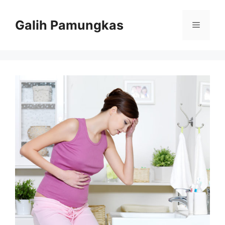
Langsung
ke
Galih Pamungkas
Menu
isi