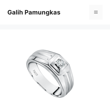
Langsung
ke
Galih Pamungkas
Menu
isi