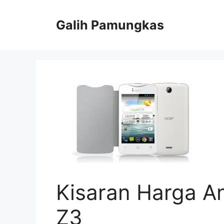
Langsung
ke
Galih Pamungkas
isi
Kisaran Harga An
Z3