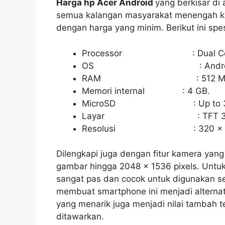
Harga hp Acer Android
yang berkisar di
semua kalangan masyarakat menengah k
dengan harga yang minim. Berikut ini spesi
Processor : Dual Core
OS : Android v4.2.2
RAM : 512 MB
Memori internal : 4 GB.
MicroSD : Up to 32
Layar : TFT 3.5
Resolusi : 320 x 480 
Dilengkapi juga dengan fitur kamera yan
gambar hingga 2048 x 1536 pixels. Untuk
sangat pas dan cocok untuk digunakan seh
membuat smartphone ini menjadi alternat
yang menarik juga menjadi nilai tambah t
ditawarkan.