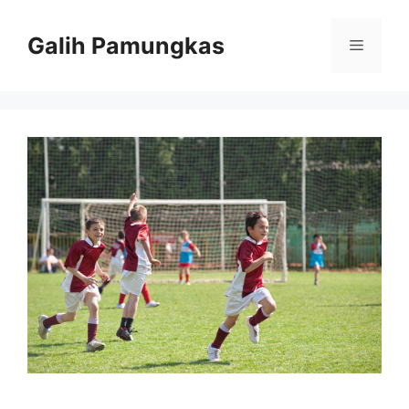
Langsung
ke
Galih Pamungkas
Menu
isi