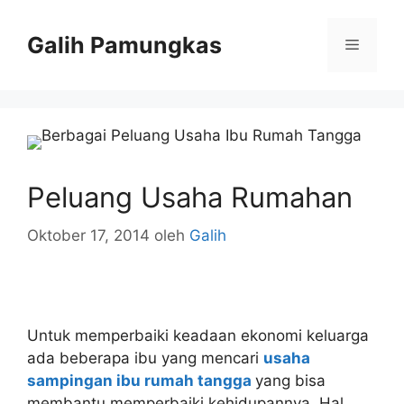
Langsung
ke
Galih Pamungkas
Menu
isi
Peluang Usaha Rumahan
Oktober 17, 2014
oleh
Galih
Untuk memperbaiki keadaan ekonomi keluarga
ada beberapa ibu yang mencari
usaha
sampingan ibu rumah tangga
yang bisa
membantu memperbaiki kehidupannya. Hal