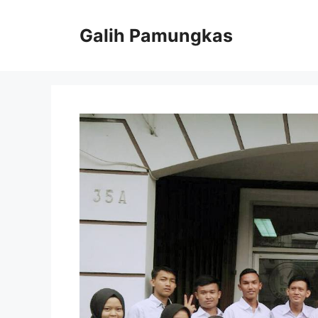
Langsung
ke
Galih Pamungkas
isi