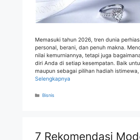
Memasuki tahun 2026, tren dunia perhi
personal, berani, dan penuh makna. Menca
nilai kemurniannya, tetapi juga bagaima
diri Anda di setiap kesempatan. Baik un
maupun sebagai pilihan hadiah istimewa
Selengkapnya
Kategori
Bisnis
7 Rekomendasi Mode