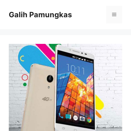
Langsung
ke
Galih Pamungkas
Menu
isi