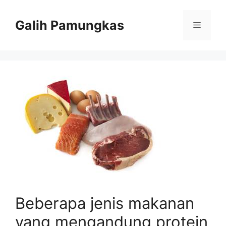
Langsung
ke
Galih Pamungkas
Menu
isi
Beberapa jenis makanan
yang mengandung protein