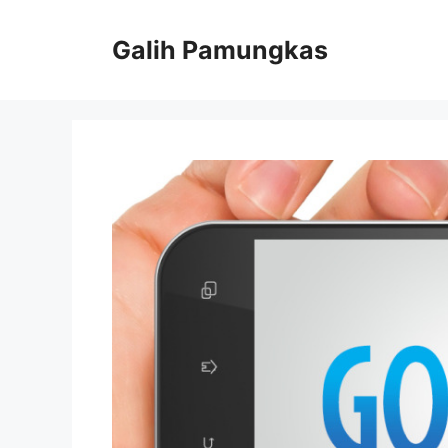
Langsung
ke
Galih Pamungkas
isi