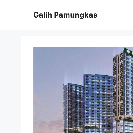
Langsung
ke
Galih Pamungkas
isi