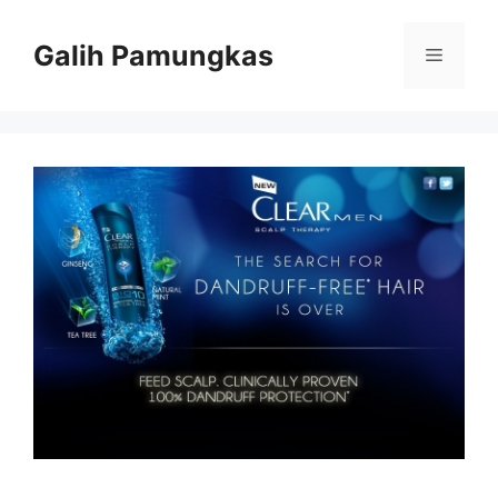
Langsung
ke
Galih Pamungkas
Menu
isi