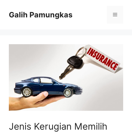
Langsung
ke
Galih Pamungkas
Menu
isi
Jenis Kerugian Memilih