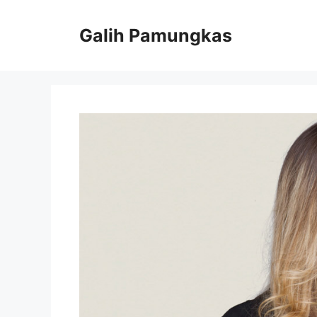
Langsung
ke
Galih Pamungkas
isi