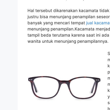
Hal tersebut dikarenakan kacamata tidak 
justru bisa menunjang penampilan seseoran
banyak yang mencari tempat
jual kacama
menunjang penampilan.Kacamata menjadi p
tampil beda terutama karena saat ini ada
wanita untuk menunjang penampilannya.
S
m
k
p
m
m
k
y
s
b