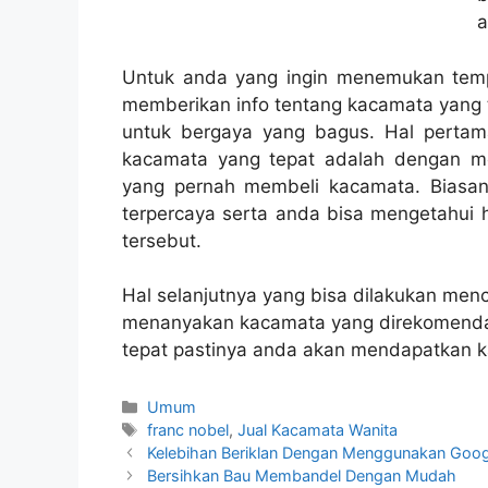
a
Untuk anda yang ingin menemukan temp
memberikan info tentang kacamata yang
untuk bergaya yang bagus. Hal perta
kacamata yang tepat adalah dengan menc
yang pernah membeli kacamata. Biasany
terpercaya serta anda bisa mengetahui 
tersebut.
Hal selanjutnya yang bisa dilakukan men
menanyakan kacamata yang direkomendas
tepat pastinya anda akan mendapatkan ka
Kategori
Umum
Tag
franc nobel
,
Jual Kacamata Wanita
Kelebihan Beriklan Dengan Menggunakan Goo
Bersihkan Bau Membandel Dengan Mudah