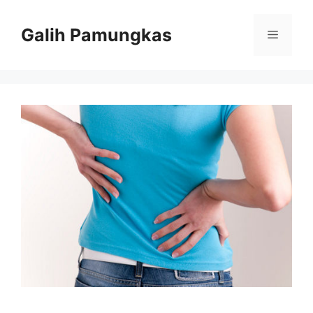
Langsung
ke
Galih Pamungkas
Menu
isi