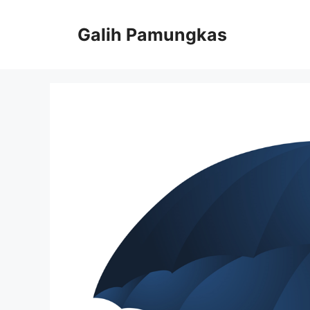
Langsung
ke
Galih Pamungkas
isi