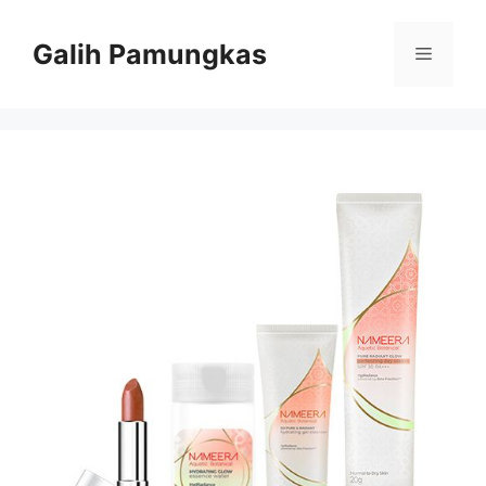
Langsung
ke
Galih Pamungkas
Menu
isi