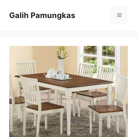
Langsung
ke
Galih Pamungkas
Menu
isi