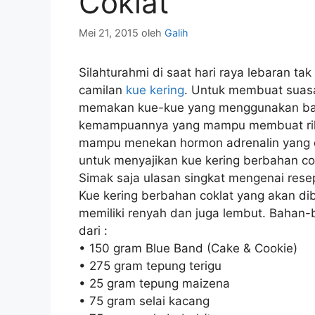
Coklat
Mei 21, 2015
oleh
Galih
Silahturahmi di saat hari raya lebaran ta
camilan
kue kering
. Untuk membuat suasa
memakan kue-kue yang menggunakan bah
kemampuannya yang mampu membuat ril
mampu menekan hormon adrenalin yang di
untuk menyajikan kue kering berbahan c
Simak saja ulasan singkat mengenai resep
Kue kering berbahan coklat yang akan dib
memiliki renyah dan juga lembut. Bahan
dari :
• 150 gram Blue Band (Cake & Cookie)
• 275 gram tepung terigu
• 25 gram tepung maizena
• 75 gram selai kacang