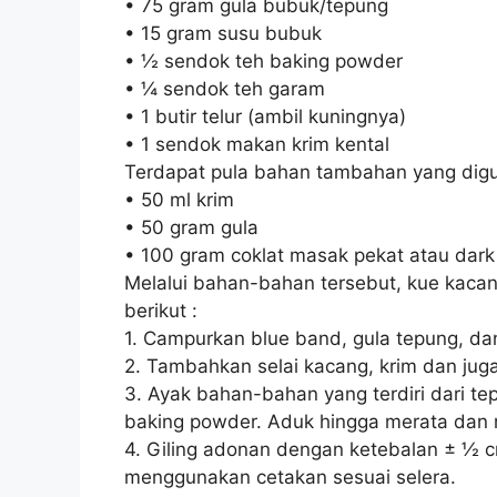
• 75 gram gula bubuk/tepung
• 15 gram susu bubuk
• ½ sendok teh baking powder
• ¼ sendok teh garam
• 1 butir telur (ambil kuningnya)
• 1 sendok makan krim kental
Terdapat pula bahan tambahan yang diguna
• 50 ml krim
• 50 gram gula
• 100 gram coklat masak pekat atau dark
Melalui bahan-bahan tersebut, kue kacan
berikut :
1. Campurkan blue band, gula tepung, dan
2. Tambahkan selai kacang, krim dan juga
3. Ayak bahan-bahan yang terdiri dari t
baking powder. Aduk hingga merata da
4. Giling adonan dengan ketebalan ± ½ cm
menggunakan cetakan sesuai selera.