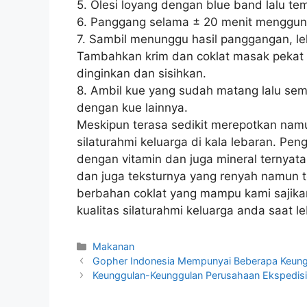
5. Olesi loyang dengan blue band lalu te
6. Panggang selama ± 20 menit mengguna
7. Sambil menunggu hasil panggangan, le
Tambahkan krim dan coklat masak pekat l
dinginkan dan sisihkan.
8. Ambil kue yang sudah matang lalu sempro
dengan kue lainnya.
Meskipun terasa sedikit merepotkan nam
silaturahmi keluarga di kala lebaran. Pe
dengan vitamin dan juga mineral ternya
dan juga teksturnya yang renyah namun t
berbahan coklat yang mampu kami saji
kualitas silaturahmi keluarga anda saat le
Kategori
Makanan
Gopher Indonesia Mempunyai Beberapa Keung
Keunggulan-Keunggulan Perusahaan Ekspedisi