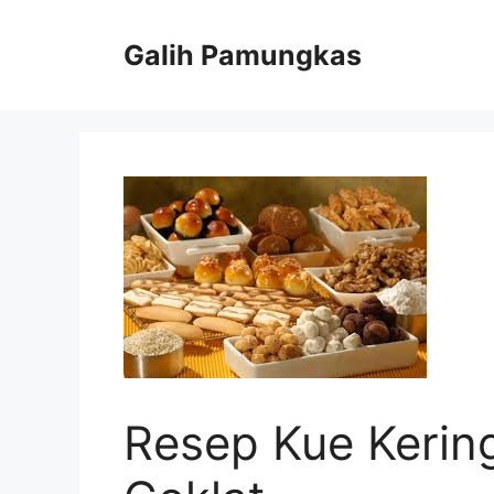
Langsung
ke
Galih Pamungkas
isi
Resep Kue Kerin