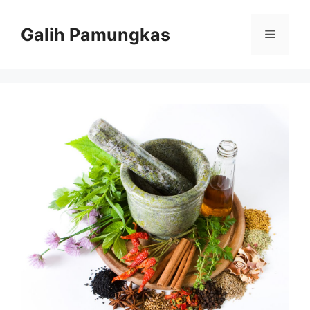
Langsung
ke
Galih Pamungkas
Menu
isi