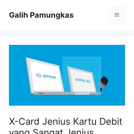
Langsung
ke
Galih Pamungkas
Menu
isi
X-Card Jenius Kartu Debit
yang Sangat Jenius