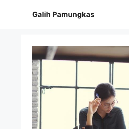
Langsung
ke
Galih Pamungkas
isi