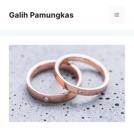
Langsung
ke
Galih Pamungkas
Menu
isi