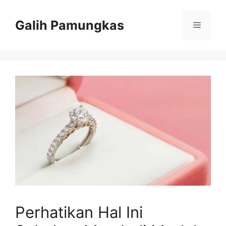
Langsung
ke
Galih Pamungkas
Menu
isi
Perhatikan Hal Ini