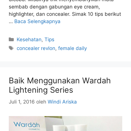
sembab dengan gabungan eye cream,
highlighter, dan concealer. Simak 10 tips berikut
…
Baca Selengkapnya
Kategori
Kesehatan
,
Tips
Tag
concealer revlon
,
female daily
Baik Menggunakan Wardah
Lightening Series
Juli 1, 2016
oleh
Windi Ariska