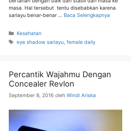
bertahan dengan baik dan stabil dari masa ke
masa. Hal tersebut tentu disebabkan karena
sariayu benar-benar …
Baca Selengkapnya
Kategori
Kesehatan
Tag
eye shadow sariayu
,
female daily
Percantik Wajahmu Dengan
Concealer Revlon
September 8, 2016
oleh
Windi Ariska