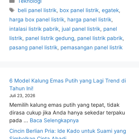
Teknologi
Tag
beli panel listrik
,
box panel listrik
,
egatek
,
harga box panel listrik
,
harga panel listrik
,
intalasi listrik pabrik
,
jual panel listrik
,
panel
listrik
,
panel listrik gedung
,
panel listrik pabrik
,
pasang panel listrik
,
pemasangan panel listrik
6 Model Kalung Emas Putih yang Lagi Trend di
Tahun Ini!
Juli 23, 2026
Memilih kalung emas putih yang tepat, tidak
dirasa cukup jika Anda hanya sekedar terpaku
pada ...
Baca Selengkapnya
Cincin Berlian Pria: Ide Kado untuk Suami yang
Simbolkan Cinta Abadi