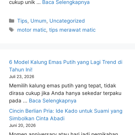
cukup unik …
Baca Selengkapnya
Kategori
Tips
,
Umum
,
Uncategorized
Tag
motor matic
,
tips merawat matic
6 Model Kalung Emas Putih yang Lagi Trend di
Tahun Ini!
Juli 23, 2026
Memilih kalung emas putih yang tepat, tidak
dirasa cukup jika Anda hanya sekedar terpaku
pada ...
Baca Selengkapnya
Cincin Berlian Pria: Ide Kado untuk Suami yang
Simbolkan Cinta Abadi
Juni 20, 2026
Momen anniversary atau hari jadi pernikahan