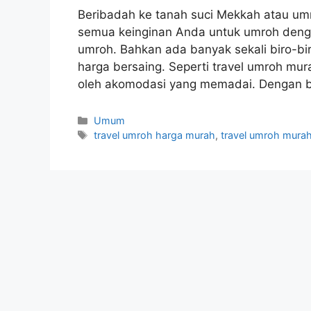
Beribadah ke tanah suci Mekkah atau umro
semua keinginan Anda untuk umroh denga
umroh. Bahkan ada banyak sekali biro-b
harga bersaing. Seperti travel umroh mu
oleh akomodasi yang memadai. Dengan 
Kategori
Umum
Tag
travel umroh harga murah
,
travel umroh mura