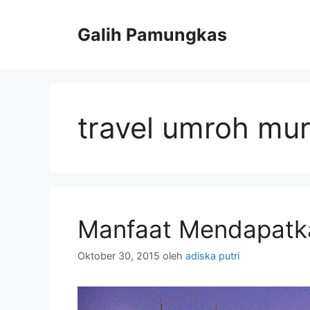
Langsung
ke
Galih Pamungkas
isi
travel umroh mu
Manfaat Mendapatka
Oktober 30, 2015
oleh
adiska putri